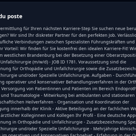
du poste
vermittlung für Ihren nächsten Karriere-Step Sie suchen neue beru
n? Wir sind Ihr diskreter Partner für den perfekten Job. Verlässli
ufliche Verbindungen zwischen Spezialisten Führungskräften un
 Vorteil: Wir finden für Sie kostenfrei den idealen Karriere-Fit! Wi
 im westlichen Brandenburg bei der Besetzung einer Oberarztpositi
nfallchirurgie (m/w/d) - JOB ID 1781. Voraussetzung sind die
nung für Orthopädie und Unfallchirurgie sowie die Zusatzbezeich
hirurgie und/oder Spezielle Unfallchirurgie. Aufgaben - Durchfü
ng operativer und konservativer Behandlungsverfahren in der Or
 - Versorgung von Patientinnen und Patienten im Bereich Endoproth
 und Traumatologie - Mitwirkung bei ambulanten und stationären
chaftlichen Heilverfahren - Organisation und Koordination der
ung innerhalb der Klinik - Aktive Beteiligung an der fachlichen W
rztlicher Kolleginnen und Kollegen Ihr Profil - Eine deutsche Ap
nung in Orthopädie und Unfallchirurgie - Zusatzbezeichnung Spez
irurgie und/oder Spezielle Unfallchirurgie - Mehrjährige klinisch
 im operativen und konservativen Fachgebiet - Erfahrung in der O