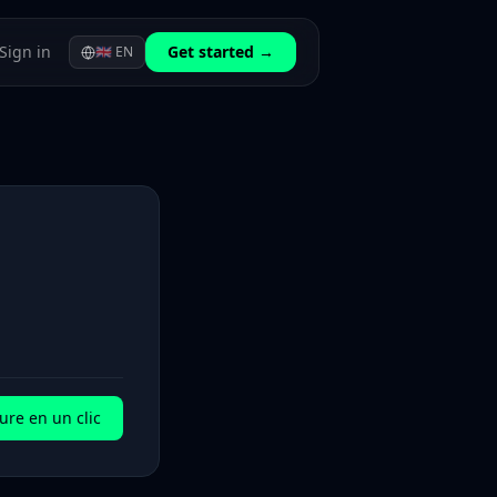
Sign in
Get started →
🇬🇧
EN
ure en un clic