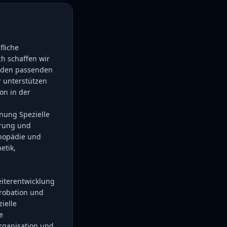
fliche
ch schaffen wir
d den passenden
r unterstützen
on in der
nung Spezielle
hrung und
thopädie und
etik,
eiterentwicklung
probation und
ielle
e
rganisation und