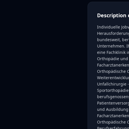
Description 
Individuelle Job
Herausforderunge
bundesweit, ber
Unternehmen. Ihr
eine Fachklinik
Orthopädie und U
Facharztanerken
Orthopädische C
Weiterentwicklu
Unfallchirurgie
Sportorthopädie
berufsgenossens
Patientenversorg
und Ausbildung ä
Facharztanerken
Orthopädische Ch
Berufserfahrung