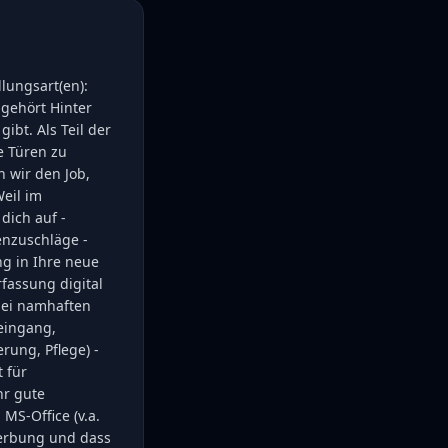
lungsart(en):
gehört Hinter
ibt. Als Teil der
e Türen zu
n wir den Job,
Weil im
dich auf -
enzuschläge -
ng in Ihre neue
fassung digital
bei namhaften
eingang,
ung, Pflege) -
 für
hr gute
MS-Office (v.a.
ewerbung und dass