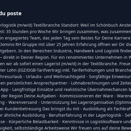
du poste
rlogistik (m/w/d) Textilbranche Standort: Weil im Schönbuch Anstel
szeit: 35 Stunden pro Woche Wir bringen zusammen, was zusammen
in engagiertes Team, das jeden Tag sein Bestes für Deine Karriere g
 Domino RH Gruppe mit über 25 Jahren Erfahrung öffnen wir Dir di
itgebern. In den Bereichen Industrie, Handwerk und Logistik finde
 – direkt in Deiner Region. Für ein renommiertes Unternehmen in 
 wir ab sofort einen Lagerist (m/w/d) in der Textilbranche. Freue 
ter Lohn (IGZ/DGB-Tarifvertrag) inkl. Tariferhöhungen und Branch
ahresurlaub - Urlaubs- und Weihnachtsgeld - Sorgfältige Einweisu
inen persönlichen Ansprechpartner - Lohnabrechnungen und Zeiter
-App - Langfristige Einsätze und realistische Übernahmechancen 
 der Region Deine Aufgaben - Kommissionieren der Ware - Waren
g - Warenversand - Unterstützung bei Lagerorganisation (Optimier
ei Kundenbetreuung Das bringst du mit - Ausbildung als Fachkraft
er ähnliche Ausbildung - Berufserfahrung in der Lagerlogistik - Se
e - Körperliche Belastbarkeit - Kenntnisse in Logistiksoftware und 
ssigkeit, selbstständige Arbeitsweise Wir freuen uns auf deine B