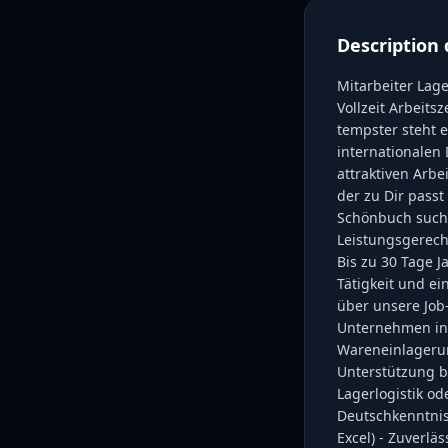
Description 
Mitarbeiter Lage
Vollzeit Arbeit
tempster steht e
internationalen
attraktiven Arbe
der zu Dir passt
Schönbuch suchen
Leistungsgerech
Bis zu 30 Tage J
Tätigkeit und e
über unsere Job
Unternehmen in
Wareneinlagerun
Unterstützung b
Lagerlogistik od
Deutschkenntniss
Excel) - Zuverlä