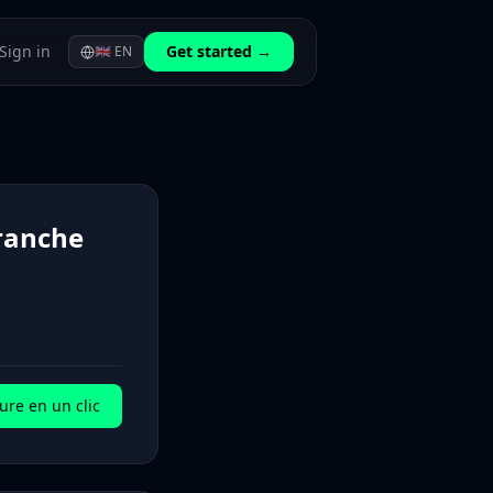
Sign in
Get started →
🇬🇧
EN
branche
ure en un clic