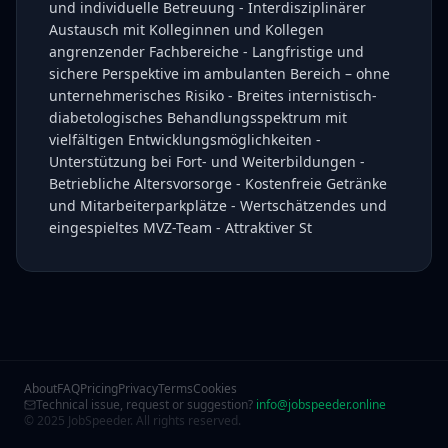
und individuelle Betreuung - Interdisziplinärer
Austausch mit Kolleginnen und Kollegen
angrenzender Fachbereiche - Langfristige und
sichere Perspektive im ambulanten Bereich – ohne
unternehmerisches Risiko - Breites internistisch-
diabetologisches Behandlungsspektrum mit
vielfältigen Entwicklungsmöglichkeiten -
Unterstützung bei Fort- und Weiterbildungen -
Betriebliche Altersvorsorge - Kostenfreie Getränke
und Mitarbeiterparkplätze - Wertschätzendes und
eingespieltes MVZ-Team - Attraktiver St
About
FAQ
Pricing
Privacy
Terms
Cookies
Technical issue, request or suggestion?
info@jobspeeder.online
© 2025 JobSpeeder. All rights reserved.