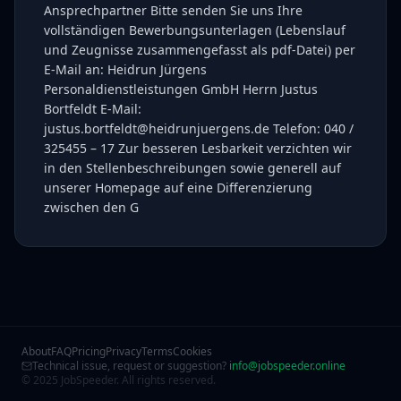
Ansprechpartner Bitte senden Sie uns Ihre
vollständigen Bewerbungsunterlagen (Lebenslauf
und Zeugnisse zusammengefasst als pdf-Datei) per
E-Mail an: Heidrun Jürgens
Personaldienstleistungen GmbH Herrn Justus
Bortfeldt E-Mail:
justus.bortfeldt@heidrunjuergens.de Telefon: 040 /
325455 – 17 Zur besseren Lesbarkeit verzichten wir
in den Stellenbeschreibungen sowie generell auf
unserer Homepage auf eine Differenzierung
zwischen den G
About
FAQ
Pricing
Privacy
Terms
Cookies
Technical issue, request or suggestion?
info@jobspeeder.online
© 2025 JobSpeeder. All rights reserved.