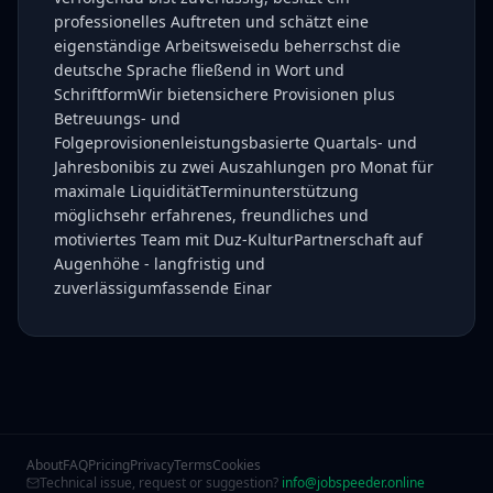
professionelles Auftreten und schätzt eine
eigenständige Arbeitsweisedu beherrschst die
deutsche Sprache fließend in Wort und
SchriftformWir bietensichere Provisionen plus
Betreuungs- und
Folgeprovisionenleistungsbasierte Quartals- und
Jahresbonibis zu zwei Auszahlungen pro Monat für
maximale LiquiditätTerminunterstützung
möglichsehr erfahrenes, freundliches und
motiviertes Team mit Duz-KulturPartnerschaft auf
Augenhöhe - langfristig und
zuverlässigumfassende Einar
About
FAQ
Pricing
Privacy
Terms
Cookies
Technical issue, request or suggestion?
info@jobspeeder.online