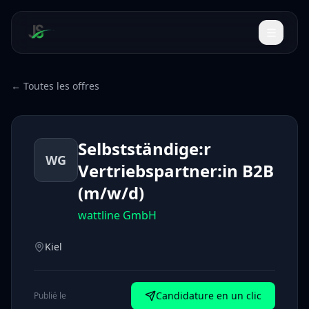
← Toutes les offres
Selbstständige:r
WG
Vertriebspartner:in B2B
(m/w/d)
wattline GmbH
Kiel
Candidature en un clic
Publié le