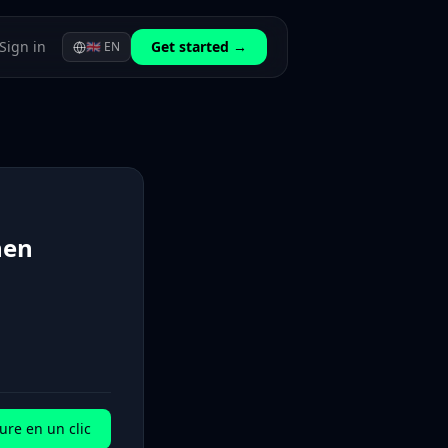
Sign in
Get started →
🇬🇧
EN
nen
ure en un clic