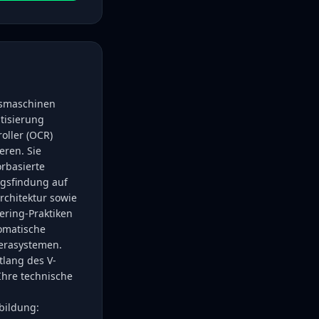
itsmaschinen
atisierung
oller (OCR)
eren. Sie
rbasierte
gsfindung auf
Architektur sowie
ering-Praktiken
tomatische
erasystemen.
tlang des V-
Ihre technische
bildung: