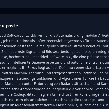
du poste
dded-Softwareentwickler*in für die Automatisierung mobiler Arbe
.) Job Description: Als Softwareentwickler (w/m/div.) für die Autom
maschinen gestalten Sie maßgeblich unsere Offroad Robotics Contr
 Sie modernste Signal- und Bildverarbeitungstechnologien integri
lexe, hochwertige Embedded-Software in C, die eine präzise senso
sung, intelligente Datenverarbeitung und autonome Entscheidun
 ermöglicht. Ihr Fokus liegt auf der Definition einer skalierbaren 
 mittels Machine Learning und fortgeschrittenen Software-Engine
konzipieren Steuerungsfunktionen und Algorithmen für die halbau
er Maschinen unter Einbindung von Radar-, Ultraschall- und Kam
e technische Anforderungen ab, begleiten die Serienproduktion en
ern die Codequalität im agilen Umfeld. In Ihrer Rolle bringen Sie 
gisch ins Team ein und sichern so nachhaltig die Leistungs- und
keit unserer teilautomatisierten Maschinen. Qualifications: • Aus