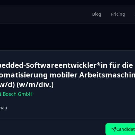
Blog
Pricing
edded-Softwareentwickler*in für die
omatisierung mobiler Arbeitsmaschi
w/d) (w/m/div.)
t Bosch GmbH
onau
Candidat