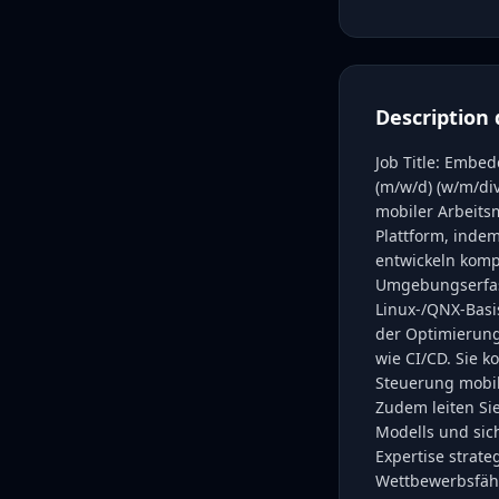
Description 
Job Title: Embe
(m/w/d) (w/m/div
mobiler Arbeits
Plattform, indem
entwickeln komp
Umgebungserfas
Linux-/QNX-Basis
der Optimierung
wie CI/CD. Sie 
Steuerung mobil
Zudem leiten Si
Modells und sich
Expertise strate
Wettbewerbsfähig