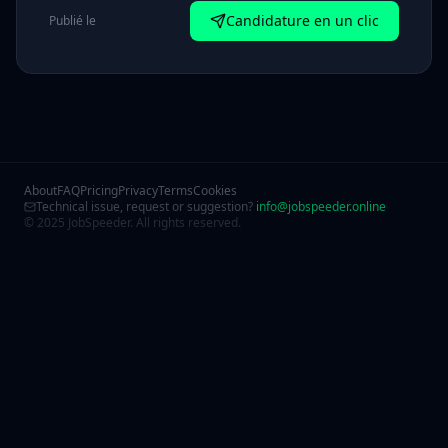
Candidature en un clic
Publié le
About
FAQ
Pricing
Privacy
Terms
Cookies
Technical issue, request or suggestion?
info@jobspeeder.online
© 2025 JobSpeeder. All rights reserved.