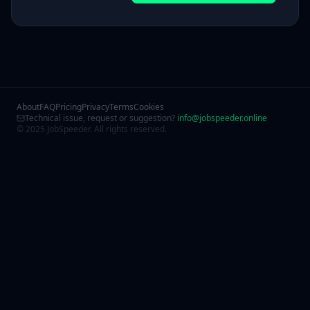
About
FAQ
Pricing
Privacy
Terms
Cookies
Technical issue, request or suggestion?
info@jobspeeder.online
© 2025 JobSpeeder. All rights reserved.