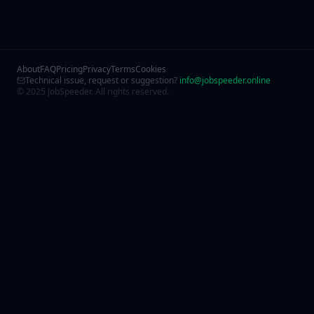
About
FAQ
Pricing
Privacy
Terms
Cookies
Technical issue, request or suggestion?
info@jobspeeder.online
© 2025 JobSpeeder. All rights reserved.