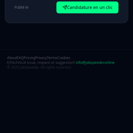
Candidature en un clic
Publié le
About
FAQ
Pricing
Privacy
Terms
Cookies
Technical issue, request or suggestion?
info@jobspeeder.online
© 2025 JobSpeeder. All rights reserved.