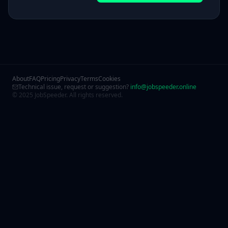
About
FAQ
Pricing
Privacy
Terms
Cookies
Technical issue, request or suggestion?
info@jobspeeder.online
© 2025 JobSpeeder. All rights reserved.